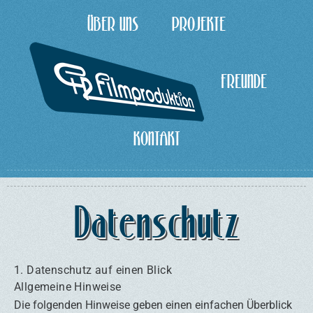
Zum
ÜBER UNS
PROJEKTE
Inhalt
springen
FREUNDE
KONTAKT
Datenschutz
1. Datenschutz auf einen Blick
Allgemeine Hinweise
Die folgenden Hinweise geben einen einfachen Überblick