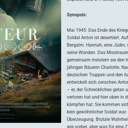
Synopsis:
Mai 1945: Das Ende des Krieges
Soldat Anton ist desertiert. Au
Bergalm. Hannah, eine Jüdin, v
seine Wunden. Das Misstrauen
gemeinsam meistern sie den ha
jährigen Bäuerin Charlotte. N
deutschen Truppen und den ita
entwickelt sich zwischen Anto
– er, der Schreckliches getan u
verloren hat und hier oben in
kämpfen hat. Sie kommen sich
kein gewöhnlicher Soldat war. 
Überzeugung. Brutale Wahrheit
wie vorbei, aber was für eine Z