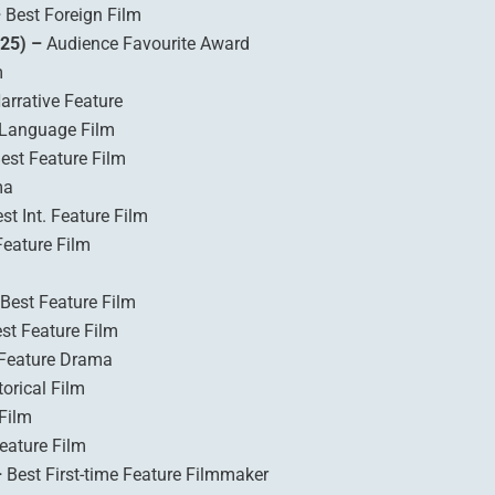
–
Best Foreign Film
025) –
Audience Favourite Award
m
arrative Feature
 Language Film
est Feature Film
ma
st Int. Feature Film
Feature Film
Best Feature Film
st Feature Film
Feature Drama
orical Film
Film
Feature Film
–
Best First-time Feature Filmmaker