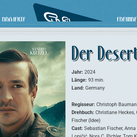
PROJEKTE
FREUNDE
Der Deser
Jahr:
2024
Länge:
93 min.
Land:
Germany
Regisseur:
Christoph Bauman
Drehbuch:
Christiane Heckes,
Fischer (Idee)
Cast:
Sebastian Fischer, Anna 
Lopičić, Nora C. Pichler, Tom 